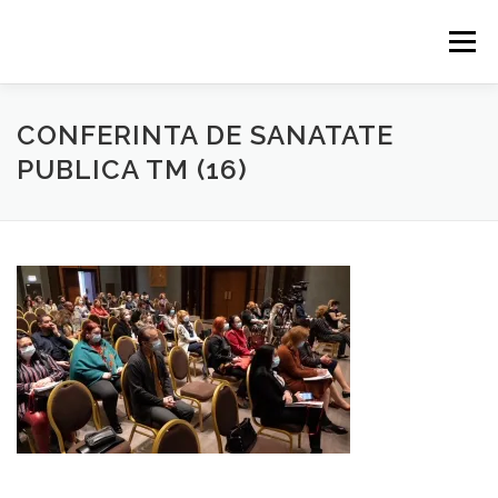
Sari
la
Meniu
conținut
HOME
EVENIMENTE
CONTACT
PARTENERI
CONFERINTA DE SANATATE
PUBLICA TM (16)
ABONARE