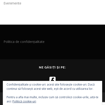
Evenimente
Politica de confidențialitate
NE GĂSIȚI ȘI PE:
Confidențialitate și cookie-uri: acest site folosește cookie-uri. Dacă
continui să folosești acest site web, ești de acord cu utilizarea lor.
Pentru a afla mai multe, inclusiv cum să controlezi cookie-urile, uită-te
aici:
Politică cookie-uri
Drepturi de autor © 2026 EVA - Asociația EPI VEST
–
Tema