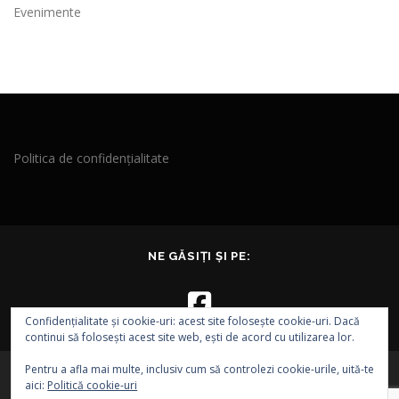
Evenimente
Politica de confidențialitate
NE GĂSIȚI ȘI PE:
Confidențialitate și cookie-uri: acest site folosește cookie-uri. Dacă
continui să folosești acest site web, ești de acord cu utilizarea lor.
Pentru a afla mai multe, inclusiv cum să controlezi cookie-urile, uită-te
aici:
Politică cookie-uri
Drepturi de autor © 2026 EVA - Asociația EPI VEST
–
Tema