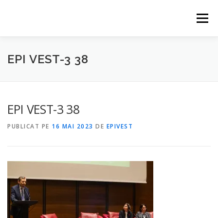
Sari
la
Meniu
conținut
HOME
EVENIMENTE
CONTACT
PARTENERI
EPI VEST-3 38
ABONARE
EPI VEST-3 38
PUBLICAT PE
16 MAI 2023
DE
EPIVEST