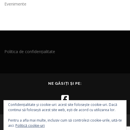
Evenimente
Politica de confidențialitate
NE GĂSIȚI ȘI PE:
Confidențialitate și cookie-uri: acest site folosește cookie-uri. Dacă
continui să folosești acest site web, ești de acord cu utilizarea lor.
Pentru a afla mai multe, inclusiv cum să controlezi cookie-urile, uită-te
aici:
Politică cookie-uri
Drepturi de autor © 2026 EVA - Asociația EPI VEST
–
Tema