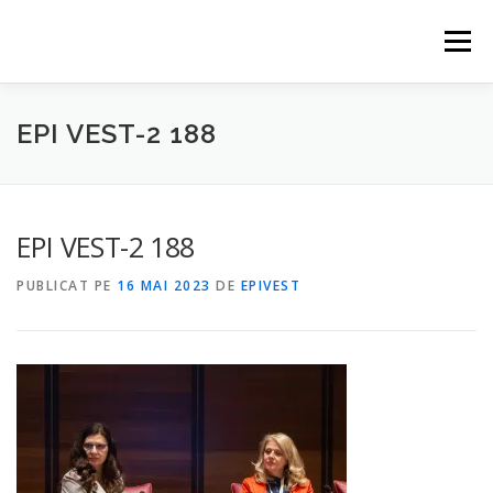
Sari
la
Meniu
conținut
HOME
EVENIMENTE
CONTACT
PARTENERI
EPI VEST-2 188
ABONARE
EPI VEST-2 188
PUBLICAT PE
16 MAI 2023
DE
EPIVEST