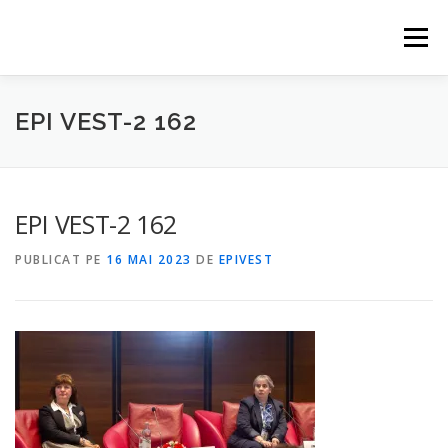
Sari
la
Meniu
conținut
HOME
EVENIMENTE
CONTACT
PARTENERI
EPI VEST-2 162
ABONARE
EPI VEST-2 162
PUBLICAT PE
16 MAI 2023
DE
EPIVEST