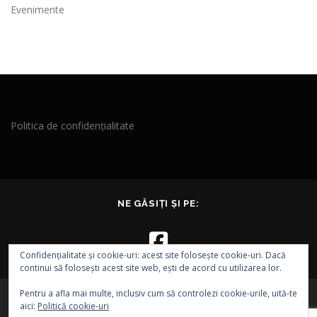
Evenimente
Politica de confidențialitate
NE GĂSIȚI ȘI PE:
Confidențialitate și cookie-uri: acest site folosește cookie-uri. Dacă
continui să folosești acest site web, ești de acord cu utilizarea lor.
Pentru a afla mai multe, inclusiv cum să controlezi cookie-urile, uită-te
aici:
Politică cookie-uri
Drepturi de autor © 2026 EVA - Asociația EPI VEST
–
Tema