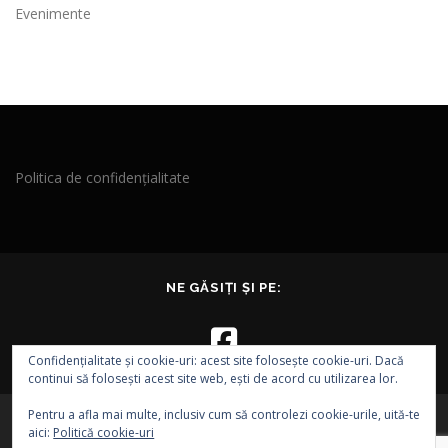
Evenimente
Politica de confidențialitate
NE GĂSIȚI ȘI PE:
Confidențialitate și cookie-uri: acest site folosește cookie-uri. Dacă
continui să folosești acest site web, ești de acord cu utilizarea lor.
Pentru a afla mai multe, inclusiv cum să controlezi cookie-urile, uită-te
aici:
Politică cookie-uri
Drepturi de autor © 2026 EVA - Asociația EPI VEST
–
Tema