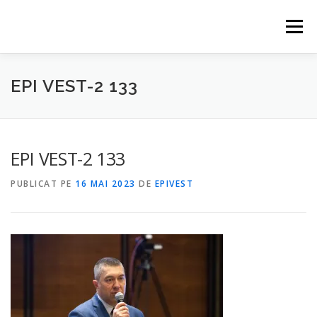
Sari
la
Meniu
conținut
HOME
EVENIMENTE
CONTACT
PARTENERI
EPI VEST-2 133
ABONARE
EPI VEST-2 133
PUBLICAT PE
16 MAI 2023
DE
EPIVEST