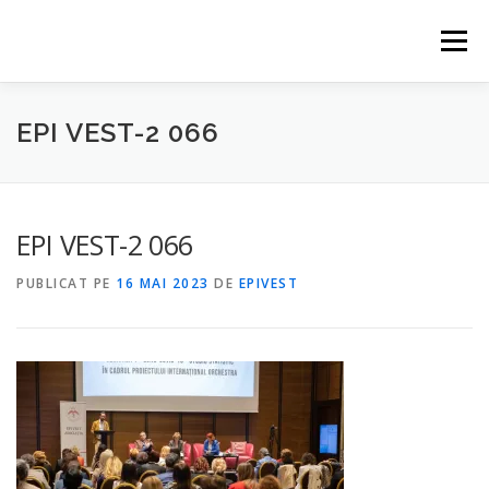
Sari
la
Meniu
conținut
HOME
EVENIMENTE
CONTACT
PARTENERI
EPI VEST-2 066
ABONARE
EPI VEST-2 066
PUBLICAT PE
16 MAI 2023
DE
EPIVEST