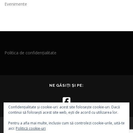
Evenimente
Politica de confidențialitate
NE GĂSIȚI ȘI PE:
Confidențialitate și cookie-uri: acest site folosește cookie-uri. Dacă
continui să folosești acest site web, ești de acord cu utilizarea lor.
Pentru a afla mai multe, inclusiv cum să controlezi cookie-urile, uită-te
aici:
Politică cookie-uri
Drepturi de autor © 2026 EVA - Asociația EPI VEST
–
Tema