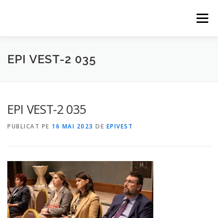
Sari
la
Meniu
conținut
HOME
EVENIMENTE
CONTACT
PARTENERI
EPI VEST-2 035
ABONARE
EPI VEST-2 035
PUBLICAT PE
16 MAI 2023
DE
EPIVEST