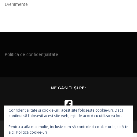
Evenimente
Politica de confidențialitate
NE GĂSIȚI ȘI PE:
Confidențialitate și cookie-uri: acest site folosește cookie-uri. Dacă
continui să folosești acest site web, ești de acord cu utilizarea lor.
Pentru a afla mai multe, inclusiv cum să controlezi cookie-urile, uită-te
aici:
Politică cookie-uri
Drepturi de autor © 2026 EVA - Asociația EPI VEST
–
Tema